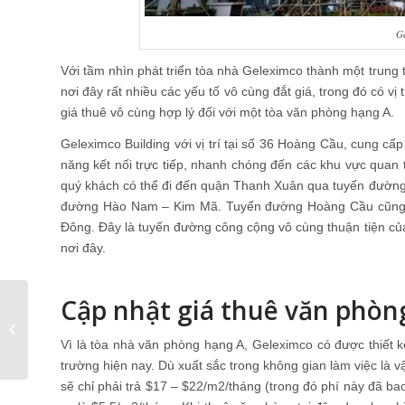
G
Với tầm nhìn phát triển tòa nhà Geleximco thành một trung
nơi đây rất nhiều các yếu tố vô cùng đắt giá, trong đó có vị 
giá thuê vô cùng hợp lý đối với một tòa văn phòng hạng A.
Geleximco Building với vị trí tại số 36 Hoàng Cầu, cung cấ
năng kết nối trực tiếp, nhanh chóng đến các khu vực quan
quý khách có thể đi đến quận Thanh Xuân qua tuyến đườn
đường Hào Nam – Kim Mã. Tuyến đường Hoàng Cầu cũng là
Đông. Đây là tuyến đường công cộng vô cùng thuận tiện của
nơi đây.
Cập nhật giá thuê văn phòn
Ưu đãi thuê văn phòng
Geleximco Tháng 3
Vì là tòa nhà văn phòng hạng A, Geleximco có được thiết kế s
trường hiện nay. Dù xuất sắc trong không gian làm việc là 
sẽ chỉ phải trả $17 – $22/m2/tháng (trong đó phí này đã ba