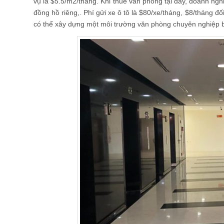
vụ là $5.5/m2/tháng. Khi thuê văn phòng tại đây, doanh ngh
đồng hồ riêng,. Phí gửi xe ô tô là $80/xe/tháng, $8/tháng 
có thể xây dựng một môi trường văn phòng chuyên nghiệp 