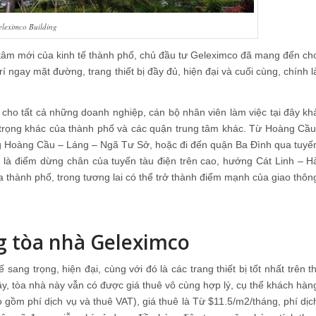
eleximco Building
 tâm mới của kinh tế thành phố, chủ đầu tư Geleximco đã mang đến ch
trí ngay mặt đường, trang thiết bị đầy đủ, hiện đại và cuối cùng, chính l
p cho tất cả những doanh nghiệp, cán bộ nhân viên làm việc tại đây kh
 trọng khác của thành phố và các quận trung tâm khác. Từ Hoàng Cầu
g Hoàng Cầu – Láng – Ngã Tư Sở, hoặc đi đến quận Ba Đình qua tuyế
 điểm dừng chân của tuyến tàu điện trên cao, hướng Cát Linh – H
 thành phố, trong tương lai có thể trở thành điểm mạnh của giao thôn
g tòa nhà Geleximco
ang trọng, hiện đại, cùng với đó là các trang thiết bị tốt nhất trên th
vậy, tòa nhà này vẫn có được giá thuê vô cùng hợp lý, cụ thể khách hàn
o gồm phí dịch vụ và thuê VAT), giá thuê là Từ $11.5/m2/tháng, phí dịc