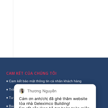
CAM KẾT CỦA CHÚNG TÔI
♦ Cam kết bảo mật thông tin cá nhân khách hàng
♦ Trở thành cầu nối vững chắc, chuyên nghiệp
Thương Nguyễn
Thương Nguyễn
♦ Tư vấn trực tiếp chuyên sâu, chọn sàn đẹp nhất
Cám ơn anh/chị đã ghé thăm website 
Cám ơn anh/chị đã ghé thăm website 
tòa nhà Geleximco Building!

tòa nhà Geleximco Building!

♦ Báo giá thuê trực tiếp, chính xác và nhanh nhất