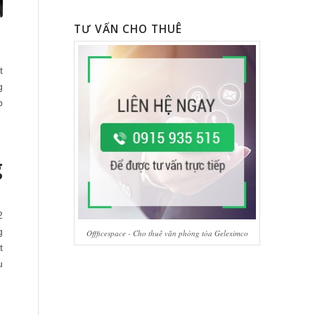
TƯ VẤN CHO THUÊ
t
g
p
g
2
g
Offficespace - Cho thuê văn phòng tòa Geleximco
t
u